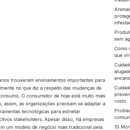
Animai
proteg
infest
Produt
sem ag
Como i
que vi
Cuidad
alugado
encan
 anos trouxeram ensinamentos importantes para
Cuidado
lmente no que diz a respeito das mudanças de
preven
onsumo. O consumidor de hoje está muito mais
rosto
, assim, as organizações precisam se adaptar a
Proble
rramentas tecnológicas para estreitar
comuns
tivos stakeholders. Apesar disso, há empresas
10 Mon
om um modelo de negócio mais tradicional pela