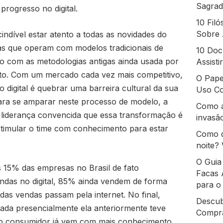
Sagrad
progresso no digital.
10 Fil
Sobre 
ndível estar atento a todas as novidades do
s que operam com modelos tradicionais de
10 Doc
o com as metodologias antigas ainda usada por
Assist
to. Com um mercado cada vez mais competitivo,
O Pape
ao digital é quebrar uma barreira cultural da sua
Uso Co
Para se amparar neste processo de modelo, a
Como a
liderança convencida que essa transformação é
invasão
timular o time com conhecimento para estar
Como d
noite? 
O Guia
s 15% das empresas no Brasil de fato
Facas 
das no digital, 85% ainda vendem de forma
para o
das vendas passam pela internet. No final,
Descub
ada presencialmente ela anteriormente teve
Compra
a, o consumidor já vem com mais conhecimento