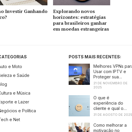
o Investir Ganha​ndo
Explorando novos
co?
horizontes: estratégias
para brasileiros ganhar
em moedas estrangeiras
CATEGORIAS
POSTS MAIS RECENTES:
Melhores VPNs par
Auto e Moto
Usar com IPTV e
Beleza e Saúde
Proteger sua
Conexão
21 DE NOVEMBRO DE
Blog
2025
Cultura e Música
O que é
Esporte e Lazer
experiência do
cliente e qual o
Negócios e Política
papel da
31 DE AGOSTO DE 202
tecnologia?
Tech e Net
Como melhorar a
motivação no