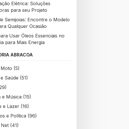
ção Elétrica: Soluções
oras para seu Projeto
de Semijoias: Encontre o Modelo
para Qualquer Ocasião
para Usar Óleos Essenciais no
Dia para Mais Energia
ORIA ABRACOA
 Moto
(5)
 e Saúde
(51)
29)
a e Música
(15)
e e Lazer
(16)
s e Política
(96)
 Net
(41)