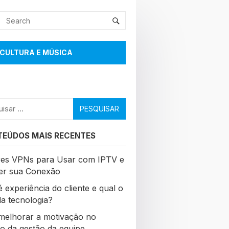
CULTURA E MÚSICA
sar
EÚDOS MAIS RECENTES
es VPNs para Usar com IPTV e
er sua Conexão
 experiência do cliente e qual o
da tecnologia?
elhorar a motivação no
ho da gestão da equipe