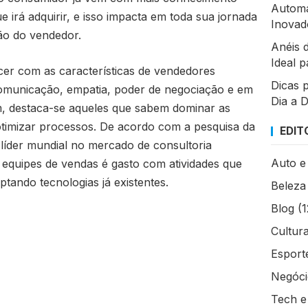
Automa
 irá adquirir, e isso impacta em toda sua jornada
Inovad
ão do vendedor.
Anéis 
Ideal 
r com as características de vendedores
Dicas 
 comunicação, empatia, poder de negociação e em
Dia a 
m, destaca-se aqueles que sabem dominar as
otimizar processos. De acordo com a pesquisa da
EDIT
íder mundial no mercado de consultoria
Auto e
equipes de vendas é gasto com atividades que
tando tecnologias já existentes.
Beleza
Blog
(1
Cultur
Esport
Negócio
Tech e