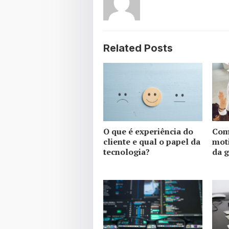
Related Posts
O que é experiência do
Com
cliente e qual o papel da
mot
tecnologia?
da g