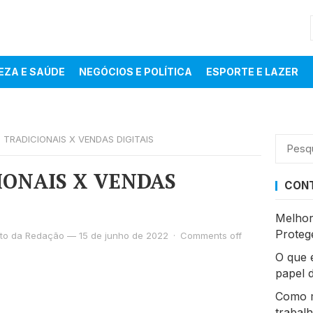
EZA E SAÚDE
NEGÓCIOS E POLÍTICA
ESPORTE E LAZER
 TRADICIONAIS X VENDAS DIGITAIS
Pesqui
por:
IONAIS X VENDAS
CONT
Melhor
Proteg
eto da Redação
—
15 de junho de 2022
·
Comments off
O que é
papel 
Como m
trabal