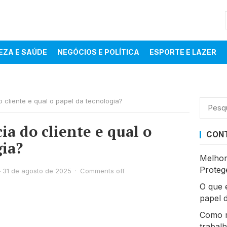
EZA E SAÚDE
NEGÓCIOS E POLÍTICA
ESPORTE E LAZER
 cliente e qual o papel da tecnologia?
Pesqui
por:
ia do cliente e qual o
CONT
gia?
Melhor
Proteg
—
31 de agosto de 2025
·
Comments off
O que é
papel 
Como m
trabal