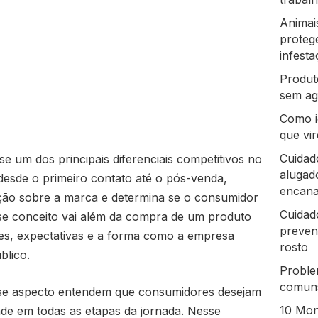
Animai
proteg
infest
Produt
sem ag
Como i
que vi
Cuidad
se um dos principais diferenciais competitivos no
alugado
desde o primeiro contato até o pós-venda,
encan
pção sobre a marca e determina se o consumidor
Cuidado
se conceito vai além da compra de um produto
preven
es, expectativas e a forma como a empresa
rosto
blico.
Proble
comuns
se aspecto entendem que consumidores desejam
10 Mon
dade em todas as etapas da jornada. Nesse