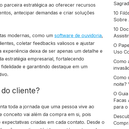
Sagrad
o parceira estratégica ao oferecer recursos
tos, antecipar demandas e criar soluções
10 Fil
Sobre 
10 Doc
ntas modernas, como um
software de ouvidoria
,
Assist
entes, coletar feedbacks valiosos e ajustar
O Pape
 experiência deixa de ser apenas um detalhe e
Uso Co
a estratégia empresarial, fortalecendo
Como a
fidelidade e garantindo destaque em um
invasão
ivo.
Como d
noite? 
 do cliente?
O Guia
Facas 
enta toda a jornada que uma pessoa vive ao
para o
 conceito vai além da compra em si, pois
Descub
expectativas criadas em cada contato. Desde o
Compra