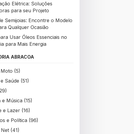
ção Elétrica: Soluções
oras para seu Projeto
de Semijoias: Encontre o Modelo
para Qualquer Ocasião
para Usar Óleos Essenciais no
Dia para Mais Energia
ORIA ABRACOA
 Moto
(5)
 e Saúde
(51)
29)
a e Música
(15)
e e Lazer
(16)
s e Política
(96)
 Net
(41)