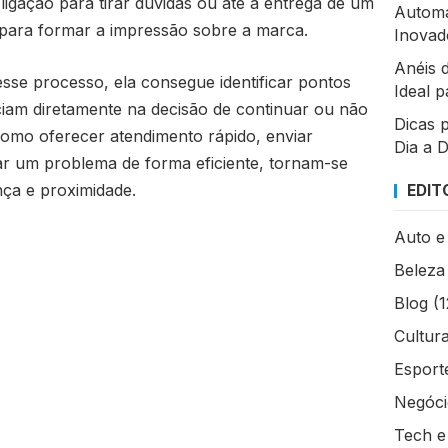
ligação para tirar dúvidas ou até a entrega de um
Automa
 para formar a impressão sobre a marca.
Inovad
Anéis 
e processo, ela consegue identificar pontos
Ideal 
nciam diretamente na decisão de continuar ou não
Dicas 
omo oferecer atendimento rápido, enviar
Dia a 
ar um problema de forma eficiente, tornam-se
nça e proximidade.
EDIT
Auto e
Beleza
Blog
(1
Cultur
Esport
Negócio
Tech e