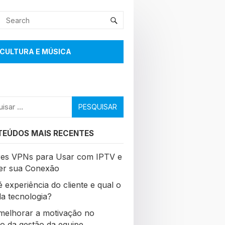
CULTURA E MÚSICA
sar
EÚDOS MAIS RECENTES
es VPNs para Usar com IPTV e
er sua Conexão
 experiência do cliente e qual o
da tecnologia?
elhorar a motivação no
ho da gestão da equipe