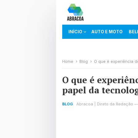
INÍCIO
AUTO E MOTO
BEL
TECH E NET
Home
Blog
O que é experiência do
O que é experiênc
papel da tecnolo
Abracoa | Direto da Redação
BLOG