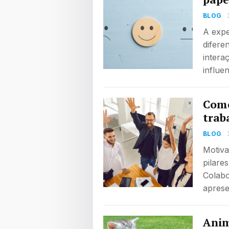
BLOG
A expe
difere
intera
influe
Como
trab
BLOG
Motiva
pilare
Colabo
aprese
Anim