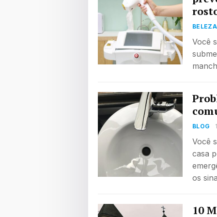
rost
BELEZA
Você s
submet
manch
Prob
comu
BLOG
Você s
casa p
emergê
os sin
10 M