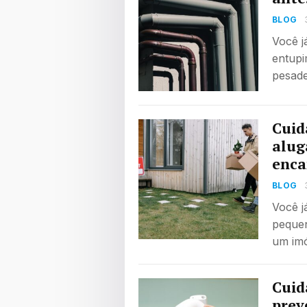
BLOG
Você j
entupi
pesade
Cuid
alug
enc
BLOG
Você j
peque
um imó
Cuid
prev