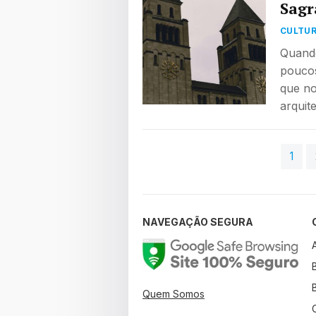
Sagr
CULTUR
Quand
poucos
que n
arquit
PAGINAÇÃO
1
DE
POSTS
NAVEGAÇÃO SEGURA
Quem Somos