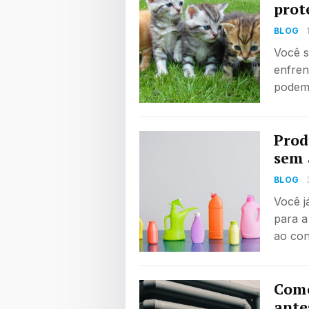
prot
BLOG
Você s
enfren
podem 
Prod
sem 
BLOG
Você j
para a
ao con
Como
ante