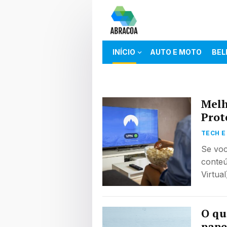
INÍCIO
AUTO E MOTO
BEL
TECH E NET
Melh
Prot
TECH E
Se voc
conte
Virtua
O qu
pape