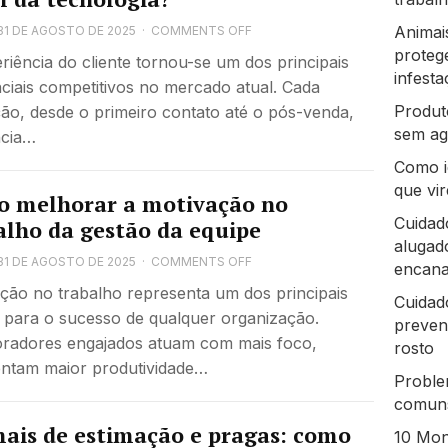
Animai
31 DE AGOSTO DE 2025
·
COMMENTS OFF
proteg
riência do cliente tornou-se um dos principais
infest
nciais competitivos no mercado atual. Cada
Produt
ção, desde o primeiro contato até o pós-venda,
sem ag
ncia…
Como i
que vi
 melhorar a motivação no
Cuidad
alho da gestão da equipe
alugado
31 DE AGOSTO DE 2025
·
COMMENTS OFF
encan
ção no trabalho representa um dos principais
Cuidado
s para o sucesso de qualquer organização.
preven
radores engajados atuam com mais foco,
rosto
ntam maior produtividade…
Proble
comuns
ais de estimação e pragas: como
10 Mon