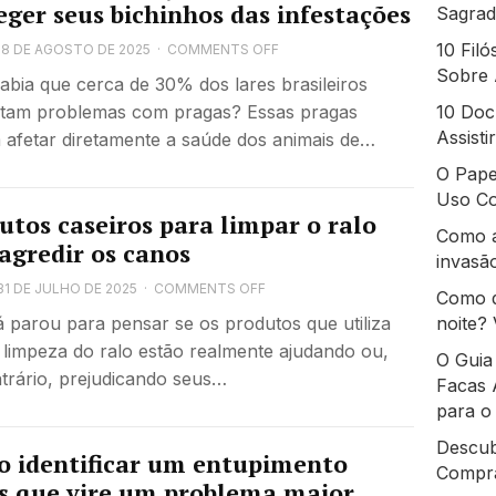
eger seus bichinhos das infestações
Sagrad
10 Fil
18 DE AGOSTO DE 2025
·
COMMENTS OFF
Sobre 
abia que cerca de 30% dos lares brasileiros
tam problemas com pragas? Essas pragas
10 Doc
Assist
afetar diretamente a saúde dos animais de…
O Pape
Uso Co
utos caseiros para limpar o ralo
Como a
agredir os canos
invasão
31 DE JULHO DE 2025
·
COMMENTS OFF
Como d
á parou para pensar se os produtos que utiliza
noite? 
 limpeza do ralo estão realmente ajudando ou,
O Guia
trário, prejudicando seus…
Facas 
para o
Descub
 identificar um entupimento
Compra
s que vire um problema maior