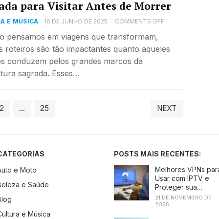
ada para Visitar Antes de Morrer
A E MÚSICA
16 DE JUNHO DE 2025
·
COMMENTS OFF
o pensamos em viagens que transformam,
 roteiros são tão impactantes quanto aqueles
os conduzem pelos grandes marcos da
etura sagrada. Esses…
2
…
25
NEXT
CATEGORIAS
POSTS MAIS RECENTES:
Melhores VPNs par
Auto e Moto
Usar com IPTV e
Beleza e Saúde
Proteger sua
Conexão
21 DE NOVEMBRO DE
Blog
2025
Cultura e Música