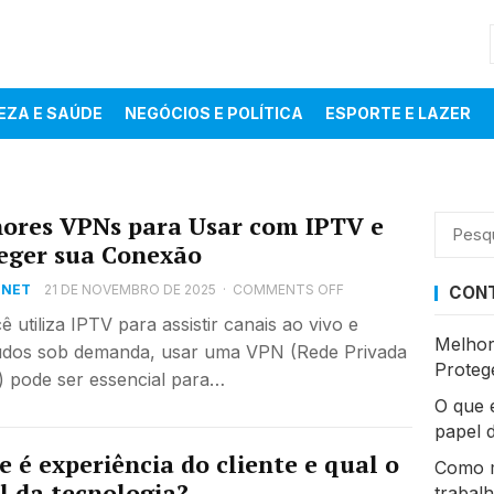
EZA E SAÚDE
NEGÓCIOS E POLÍTICA
ESPORTE E LAZER
ores VPNs para Usar com IPTV e
Pesqui
eger sua Conexão
por:
 NET
21 DE NOVEMBRO DE 2025
·
COMMENTS OFF
CONT
ê utiliza IPTV para assistir canais ao vivo e
Melhor
údos sob demanda, usar uma VPN (Rede Privada
Proteg
l) pode ser essencial para…
O que é
papel 
e é experiência do cliente e qual o
Como m
l da tecnologia?
trabal