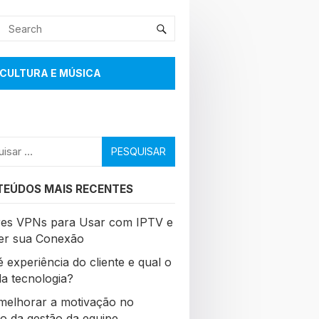
CULTURA E MÚSICA
sar
EÚDOS MAIS RECENTES
es VPNs para Usar com IPTV e
er sua Conexão
 experiência do cliente e qual o
da tecnologia?
elhorar a motivação no
ho da gestão da equipe